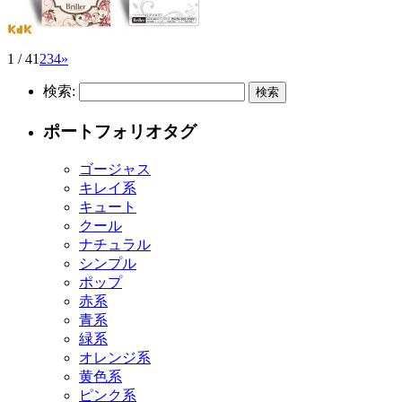
1 / 4
1
2
3
4
»
検索:
ポートフォリオタグ
ゴージャス
キレイ系
キュート
クール
ナチュラル
シンプル
ポップ
赤系
青系
緑系
オレンジ系
黄色系
ピンク系