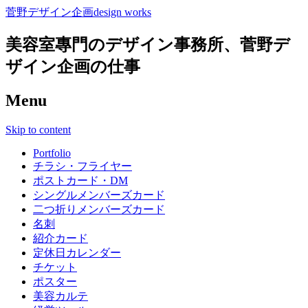
菅野デザイン企画design works
美容室專門のデザイン事務所、菅野デ
ザイン企画の仕事
Menu
Skip to content
Portfolio
チラシ・フライヤー
ポストカード・DM
シングルメンバーズカード
二つ折りメンバーズカード
名刺
紹介カード
定休日カレンダー
チケット
ポスター
美容カルテ